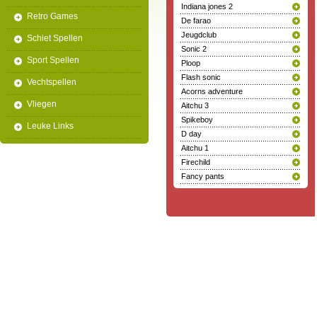
Indiana jones 2
Retro Games
De farao
Jeugdclub
Schiet Spellen
Sonic 2
Sport Spellen
Ploop
Flash sonic
Vechtspellen
Acorns adventure
Vliegen
Aitchu 3
Spikeboy
Leuke Links
D day
Aitchu 1
Firechild
Fancy pants