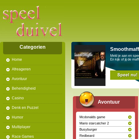
Categorien
Smoothmaff
Meld je aan en spe
Home
En kijk of jij de ma
Afreageren
Avontuur
Behendigheid
Casino
Avontuur
Denk en Puzzel
Humor
Mcdonalds game
Mario starcatcher 2
Multiplayer
Busyburger
Redbeard
Race Games